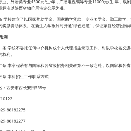
业、外语类专业4500元/生·年，广播电视编导专业11000元/生·年，戏剧
费标准以陕西省物价局审定公示为准。
条 学校建立了以国家奖助学金、国家助学贷款、专业奖学金、勤工助学
的奖励资助体系。在新生入学报到时开通“绿色通道”，保证家庭经济困难
 附则
一条 学校不委托任何中介机构或个人代理招生录取工作。对以学校名义
的权利。
二条 本章程若有与国家和各省级招办相关政策不一致之处，以国家和各
三条 本科招生工作联系方式
区：西安市西长安街558号
10122
9-88182275
9-88182277