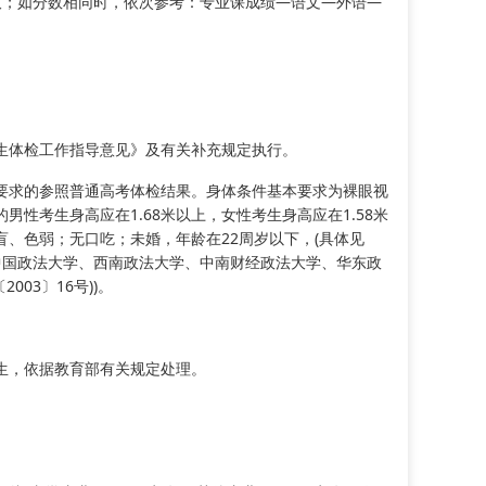
取；如分数相同时，依次参考：专业课成绩—语文—外语—
生体检工作指导意见》及有关补充规定执行。
要求的参照普通高考体检结果。身体条件基本要求为裸眼视
男性考生身高应在1.68米以上，女性考生身高应在1.58米
色盲、色弱；无口吃；未婚，年龄在22周岁以下，(具体见
中国政法大学、西南政法大学、中南财经政法大学、华东政
03〕16号))。
生，依据教育部有关规定处理。