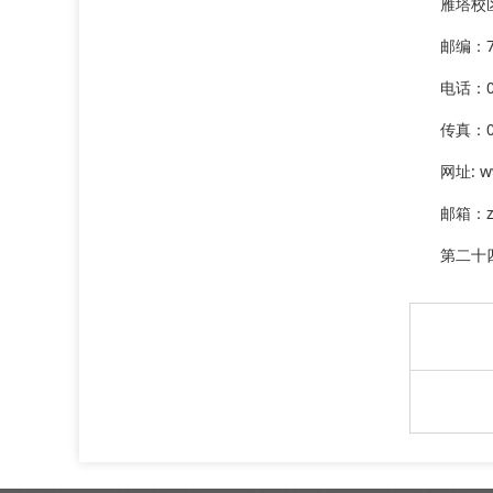
雁塔校
邮编：7
电话：02
传真：02
网址: w
邮箱：zs
第二十