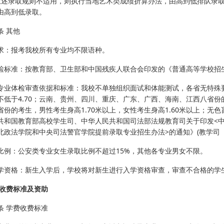
如上述录取规则不适用，则执行当地艺术类成绩折算办法，由高到低排队录
由高到低录取。
条 其他
求：报考我校所有专业均不限语种。
检标准：按教育部、卫生部和中国残疾人联合会印发的《普通高等学校招
专业体检审查依据和标准：我校不单独组织面试和体能测试，各省无特殊
不低于4.70；云南、贵州、四川、重庆、广东、广西、海南、江西八省份的
省份的考生，男性考生身高1.70米以上，女性考生身高1.60米以上；无
共和国教育部高校学生司、中华人民共和国司法部法规教育司关于印发<
政法学院和中央司法警官学院提前录取专业招生办法>的通知》(教学司〔20
比例：公安类专业女生录取比例不超过15%，其他各专业男女不限。
学资格：新生入学后，学校将对新生进行入学资格审查，审查不合格的学
 收费标准及资助
条 学费收费标准