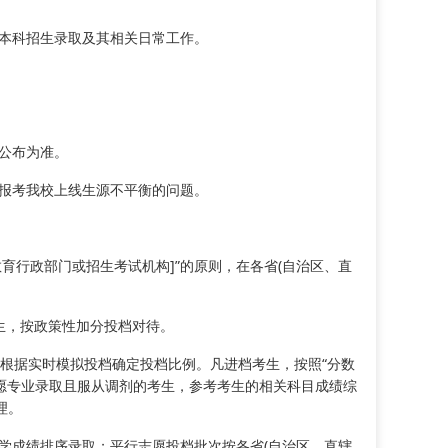
通本科招生录取及其相关日常工作。
公布为准。
)报考我校上线生源不平衡的问题。
教育行政部门或招生考试机构]”的原则，在各省(自治区、直
生，按政策性加分投档对待。
市)根据实时模拟投档确定投档比例。凡进档考生，按照“分数
志愿专业录取且服从调剂的考生，参考考生的相关科目成绩综
理。
学成绩排序录取；平行志愿投档批次按各省(自治区、直辖