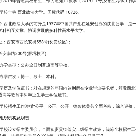
好2019年普通高校招生工作的通知》(教学〔2019〕1号)及招生考试
学校全称:西北政法大学。国标代码:10726。
介:西北政法大学的前身是1937年中国共产党在延安创办的陕北公学，
学科相互支撑、协调发展的多科性高水平大学。
址：西安市西长安街558号(长安校区)；
安南路300号(雁塔校区)。
 办学类型：公办全日制普通高等学校。
 办学层次：博士、硕士、本科。
 学历及学位证书：对在规定的年限内达到所在专业毕业要求者，颁发西
通高等教育本科毕业生学士学位证书。
 学校招生工作遵循“公平、公正、公开，德智体美劳全面考核，综合评价，
 组织机构及职责
 学校设立招生委员会，全面负责贯彻落实上级招生政策，统筹全校招生
作组，执行招生委员会的决策，领导本科招生的日常工作。