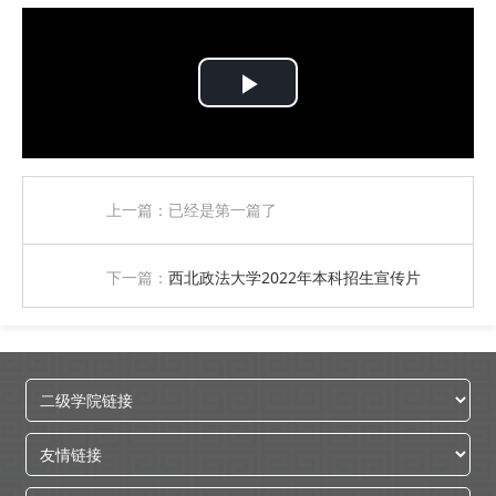
P
l
a
上一篇：已经是第一篇了
y
下一篇：
西北政法大学2022年本科招生宣传片
V
i
d
e