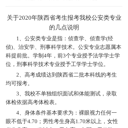
关于
20
20
年陕西省考生报考我校公安类专业
的几点说明
1、
公安类专业是指：侦查学、侦查学
(经
侦)、治安学、刑事科学技术。公安专业志愿属
本
科
提前批。学制
4年，前3个专业授予法学学士学
位，刑事科学技术专业授予工学学士学位。
2
、高考成绩达到陕西省二批本科线的考生
均可报考。
3
、
我校不单独组织面试和体能测试，
录取
体检依据高考体检表
。
4
、
身体条件基本要求为
：
裸眼视力任何一
眼不低于
4.70；男性考生身高1.70米以上，女性