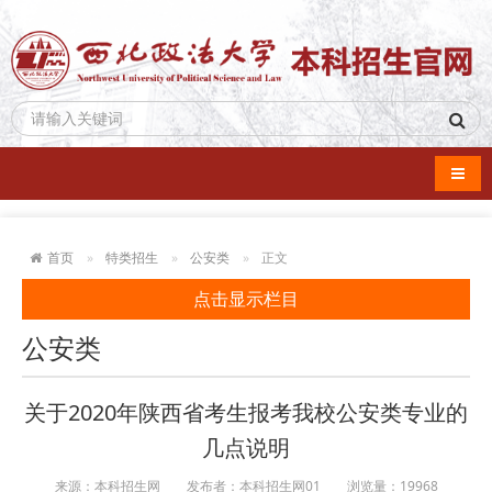
导航
首页
特类招生
公安类
正文
点击显示栏目
公安类
关于2020年陕西省考生报考我校公安类专业的
几点说明
来源：本科招生网
发布者：本科招生网01
浏览量：
19968